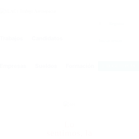
0
Registro
Trabajos
Candidatos
Iniciar sesión
Empresas
Sueldos
Formación
ELIGE TU PLAN
Lo
sentimos, la