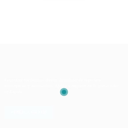
Encuentra las últimas ofertas de trabajo de ingeniero
aeroespacial y aeronáutico. Aplica a empleos en tu portal líder
en España
PUBLICA GRATIS