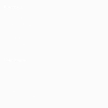
Empresas
Publicar Gratis
Registro / Login
Branding
Elige tu Plan
FAQ – Preguntas
Candidatos
Buscar ofertas
Crear Perfil
Alertas de Empleo
Crear CV
Vídeo Presentación