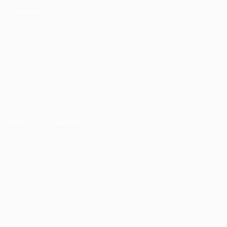
Enlaces
Contacto
Términos
P. Privacidad
Cookies
Aviso Legal
SEAC | Academy
Space Economy
Space Operations
ECSS Standards
GNSS Systems
AI in Space