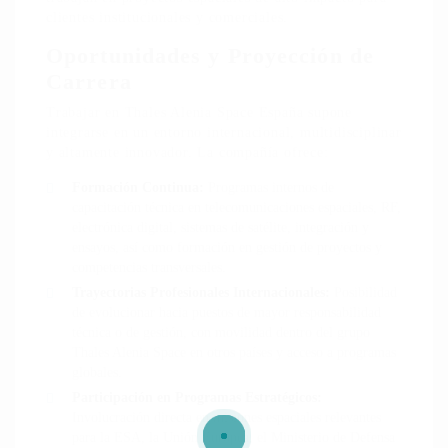
clientes institucionales y comerciales.
Oportunidades y Proyección de
Carrera
Trabajar en Thales Alenia Space España supone
integrarse en un entorno internacional, multidisciplinar
y altamente innovador. La compañía ofrece:
Formación Continua:
Programas internos de
capacitación técnica en telecomunicaciones espaciales, RF,
electrónica digital, sistemas de satélite, integración y
ensayos, así como formación en gestión de proyectos y
competencias transversales.
Trayectorias Profesionales Internacionales:
Posibilidad
de evolucionar hacia puestos de mayor responsabilidad
técnica o de gestión, con movilidad dentro del grupo
Thales Alenia Space en otros países y acceso a programas
globales.
Participación en Programas Estratégicos:
Involucración directa en misiones espaciales relevantes
para la ESA, la Unión Europea, el Ministerio de Defensa