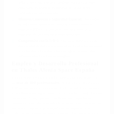
señal y electrónica de alta fiabilidad para aplicaciones
espaciales, incluyendo tecnologías de cargas útiles
flexibles y de alta capacidad.
Misiones Cuánticas y Seguridad Espacial:
Desarrollo
de soluciones punteras en comunicaciones cuánticas
seguras (QKD) y cifrado avanzado para reforzar la
seguridad de las comunicaciones satelitales.
Compromiso con la I+D+i:
Una parte significativa de
sus ingresos se destina a proyectos de innovación europeos
y nacionales, en colaboración con agencias espaciales,
universidades y centros tecnológicos.
Empleo y Desarrollo Profesional
en Thales Alenia Space España
Thales Alenia Space España cuenta con una plantilla
de
más de 400 profesionales
en España, con cerca de
450 personas en el centro de Tres Cantos y en torno a
424 empleados registrados a nivel nacional según datos
recientes. El equipo está formado por ingenieros
aeroespaciales, de telecomunicaciones, electrónicos, de
software, físicos y profesionales de soporte, que
trabajan en proyectos espaciales de alto impacto para