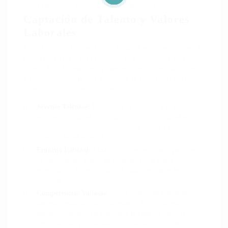
y operadores comerciales de primer nivel.
Captación de Talento y Valores
Laborales
La cultura de Thales Alenia Space España se basa en la
excelencia técnica, la innovación responsable y la
diversidad. La empresa promueve entornos inclusivos
y colaborativos, donde se valora la creatividad, el
rigor y el trabajo en equipo:
Jóvenes Talentos:
Programas de prácticas y primeros
empleos orientados a estudiantes y recién titulados en
ingeniería, física, matemáticas, informática y disciplinas
afines al sector espacial.
Entorno Laboral:
Modelo híbrido de trabajo, políticas
de conciliación, planes de igualdad y una fuerte
orientación a la seguridad y la calidad en todos los
procesos.
Competencias Valiosas:
Conocimiento en diseño de
sistemas espaciales, RF, electrónica digital, software
embebido, gestión de requisitos, normativa espacial,
inglés técnico y capacidad para trabajar en equipos