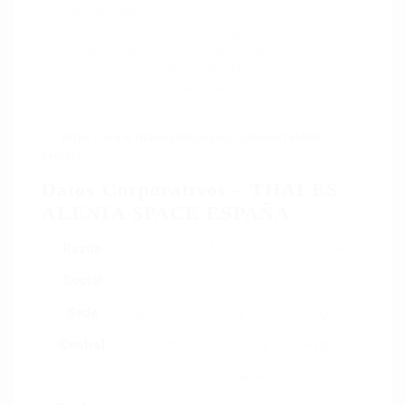
internacionales.
En nuestro portal Trabajo Aeroespacial difundimos las
oportunidades más relevantes del sector. Si deseas ver
las vacantes actuales de Thales Alenia Space
(incluyendo las de España), puedes consultar su portal
global de carreras:
👉
https://www.thalesaleniaspace.com/en/talents-
careers
Datos Corporativos – THALES
ALENIA SPACE ESPAÑA
Razón
THALES ALENIA SPACE ESPAÑA, S.A.
Social
Sede
Calle Einstein, 7 – Parque Tecnológico de
Central
Madrid, 28760 Tres Cantos (Madrid),
España