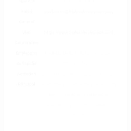
Teléfono
+34 918 077 900
Email
contact.es@thalesaleniaspace.com
General
Web
https://www.thalesaleniaspace.com
Corporativa
Empleados
Alrededor de 424–450 profesionales
en España
(datos 2024–2025)
Actividad
Diseño, desarrollo, integración y prueba
Principal
de equipos y sistemas para satélites de
telecomunicaciones, navegación,
observación y misiones espaciales
institucionales.